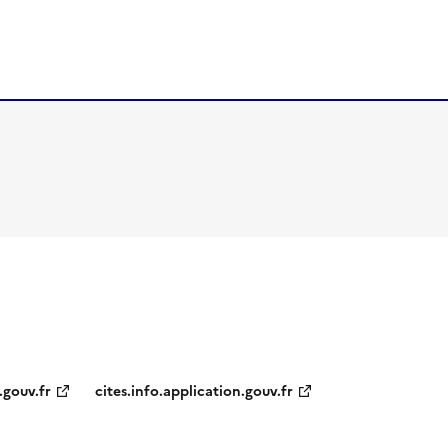
.gouv.fr
cites.info.application.gouv.fr