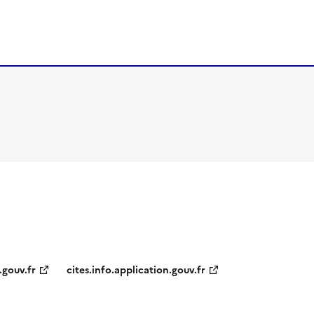
.gouv.fr
cites.info.application.gouv.fr