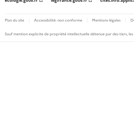
ecologie.gouv.fr
legifrance.gouv.fr
cites.info.applic
Plan du site
Accessibilité: non conforme
Mentions légales
D
Sauf mention explicite de propriété intellectuelle détenue par des tiers, le