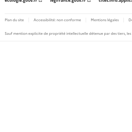
ecologie.gouv.fr
legifrance.gouv.fr
cites.info.applic
Plan du site
Accessibilité: non conforme
Mentions légales
D
Sauf mention explicite de propriété intellectuelle détenue par des tiers, le