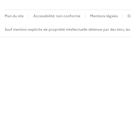
Plan du site
Accessibilité: non conforme
Mentions légales
D
Sauf mention explicite de propriété intellectuelle détenue par des tiers, le