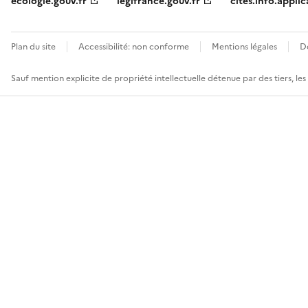
ecologie.gouv.fr
legifrance.gouv.fr
cites.info.applic
Plan du site
Accessibilité: non conforme
Mentions légales
D
Sauf mention explicite de propriété intellectuelle détenue par des tiers, le