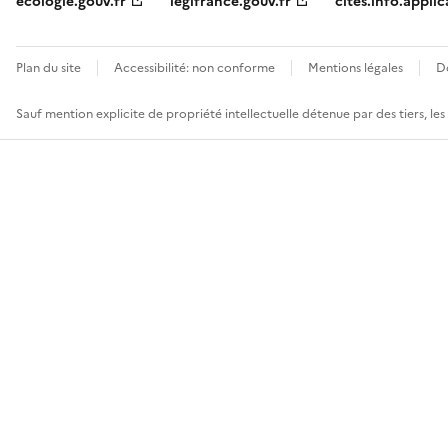
ecologie.gouv.fr
legifrance.gouv.fr
cites.info.applic
Plan du site
Accessibilité: non conforme
Mentions légales
D
Sauf mention explicite de propriété intellectuelle détenue par des tiers, le