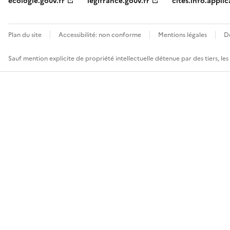
ecologie.gouv.fr
legifrance.gouv.fr
cites.info.applic
Plan du site
Accessibilité: non conforme
Mentions légales
D
Sauf mention explicite de propriété intellectuelle détenue par des tiers, le