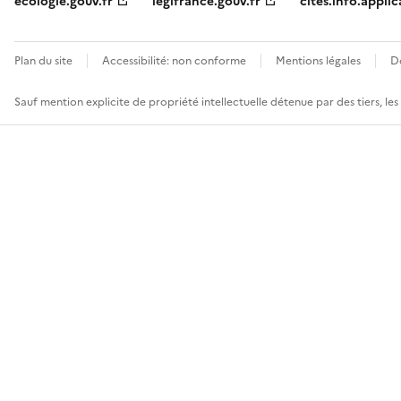
ecologie.gouv.fr
legifrance.gouv.fr
cites.info.applic
Plan du site
Accessibilité: non conforme
Mentions légales
D
Sauf mention explicite de propriété intellectuelle détenue par des tiers, le