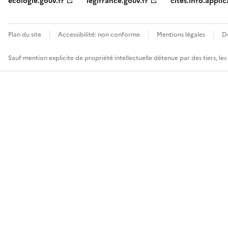
ecologie.gouv.fr
legifrance.gouv.fr
cites.info.applic
Plan du site
Accessibilité: non conforme
Mentions légales
D
Sauf mention explicite de propriété intellectuelle détenue par des tiers, le