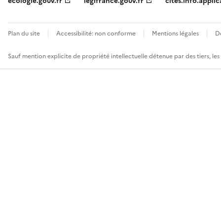
ecologie.gouv.fr
legifrance.gouv.fr
cites.info.applic
Plan du site
Accessibilité: non conforme
Mentions légales
D
Sauf mention explicite de propriété intellectuelle détenue par des tiers, le