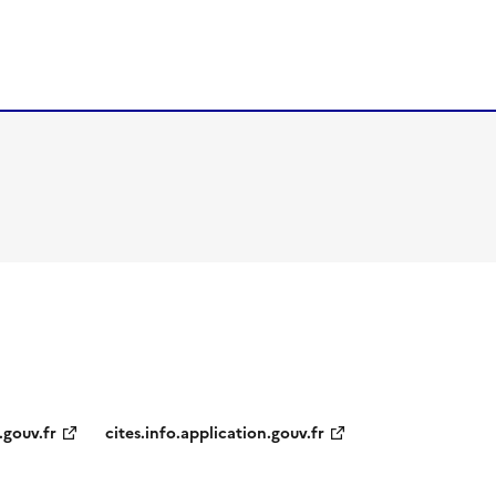
.gouv.fr
cites.info.application.gouv.fr