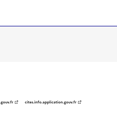
.gouv.fr
cites.info.application.gouv.fr