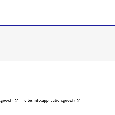
.gouv.fr
cites.info.application.gouv.fr