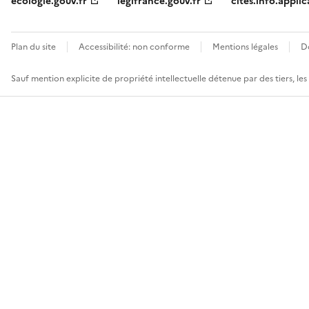
ecologie.gouv.fr
legifrance.gouv.fr
cites.info.applic
Plan du site
Accessibilité: non conforme
Mentions légales
D
Sauf mention explicite de propriété intellectuelle détenue par des tiers, le