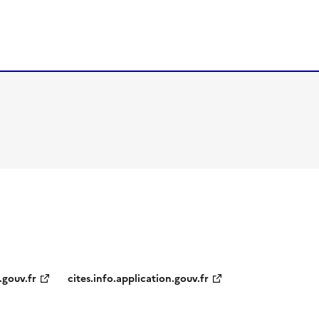
.gouv.fr
cites.info.application.gouv.fr