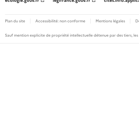
ecologie.gouv.fr
legifrance.gouv.fr
cites.info.applic
Plan du site
Accessibilité: non conforme
Mentions légales
D
Sauf mention explicite de propriété intellectuelle détenue par des tiers, le