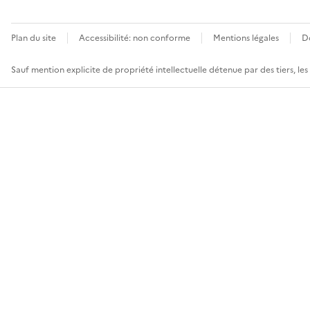
Plan du site
Accessibilité: non conforme
Mentions légales
D
Sauf mention explicite de propriété intellectuelle détenue par des tiers, le