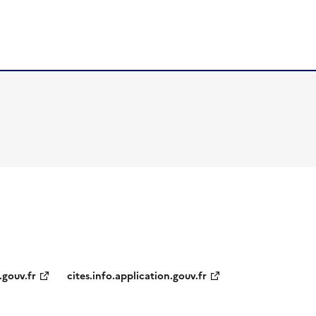
.gouv.fr
cites.info.application.gouv.fr