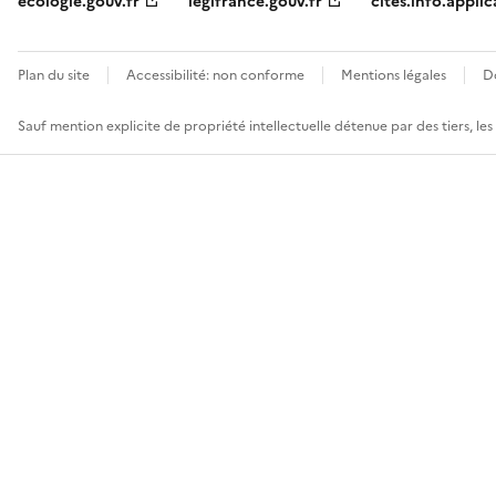
ecologie.gouv.fr
legifrance.gouv.fr
cites.info.applic
Plan du site
Accessibilité: non conforme
Mentions légales
D
Sauf mention explicite de propriété intellectuelle détenue par des tiers, le