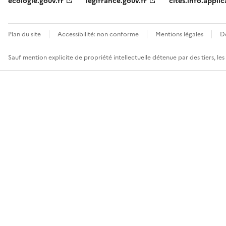
ecologie.gouv.fr
legifrance.gouv.fr
cites.info.applic
Plan du site
Accessibilité: non conforme
Mentions légales
D
Sauf mention explicite de propriété intellectuelle détenue par des tiers, le