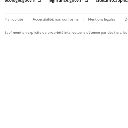
ecologie.gouv.fr
legifrance.gouv.fr
cites.info.applic
Plan du site
Accessibilité: non conforme
Mentions légales
D
Sauf mention explicite de propriété intellectuelle détenue par des tiers, le