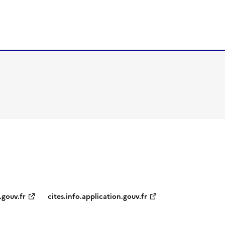
.gouv.fr
cites.info.application.gouv.fr