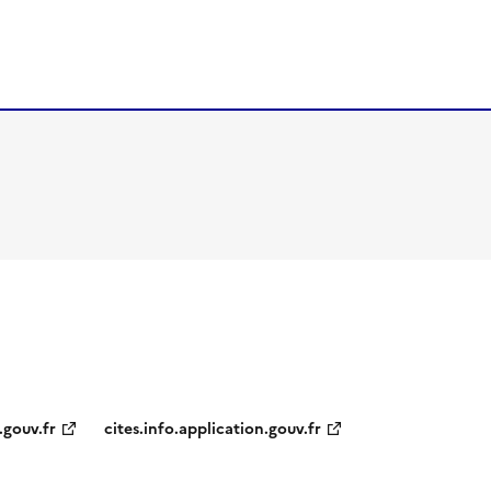
.gouv.fr
cites.info.application.gouv.fr