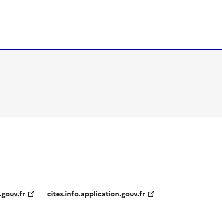
.gouv.fr
cites.info.application.gouv.fr