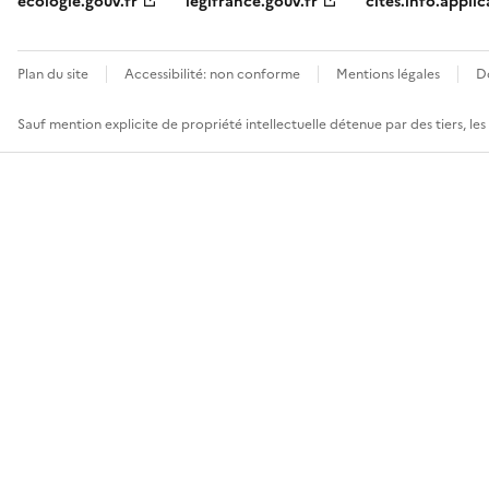
ecologie.gouv.fr
legifrance.gouv.fr
cites.info.applic
Plan du site
Accessibilité: non conforme
Mentions légales
D
Sauf mention explicite de propriété intellectuelle détenue par des tiers, le