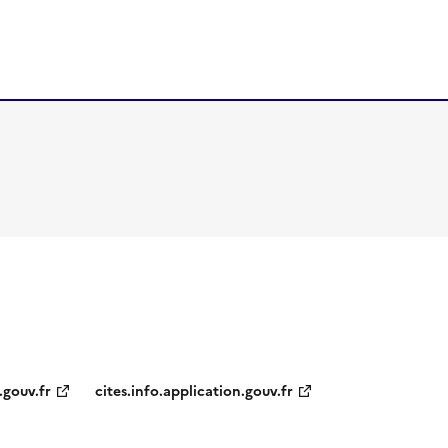
.gouv.fr
cites.info.application.gouv.fr