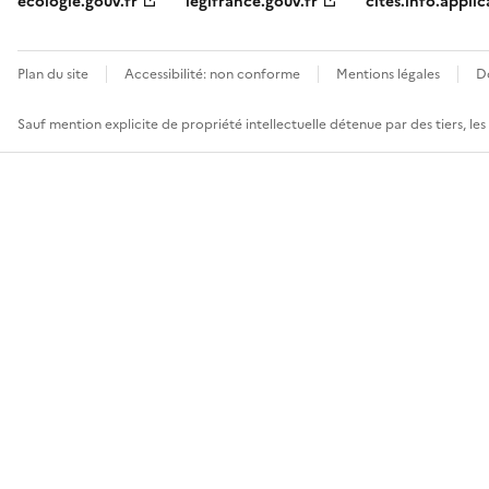
ecologie.gouv.fr
legifrance.gouv.fr
cites.info.applic
Plan du site
Accessibilité: non conforme
Mentions légales
D
Sauf mention explicite de propriété intellectuelle détenue par des tiers, le