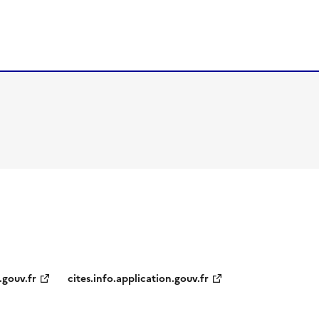
.gouv.fr
cites.info.application.gouv.fr