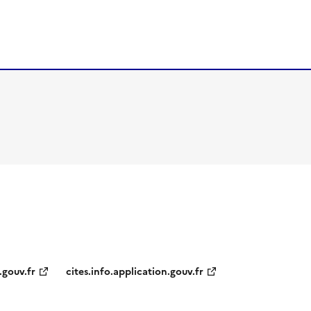
.gouv.fr
cites.info.application.gouv.fr