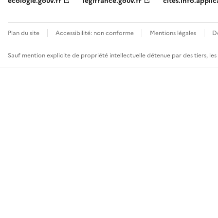
ecologie.gouv.fr
legifrance.gouv.fr
cites.info.applic
Plan du site
Accessibilité: non conforme
Mentions légales
D
Sauf mention explicite de propriété intellectuelle détenue par des tiers, le