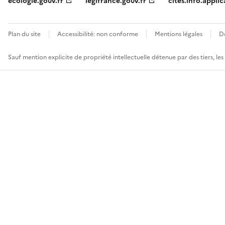
ecologie.gouv.fr
legifrance.gouv.fr
cites.info.applic
Plan du site
Accessibilité: non conforme
Mentions légales
D
Sauf mention explicite de propriété intellectuelle détenue par des tiers, le