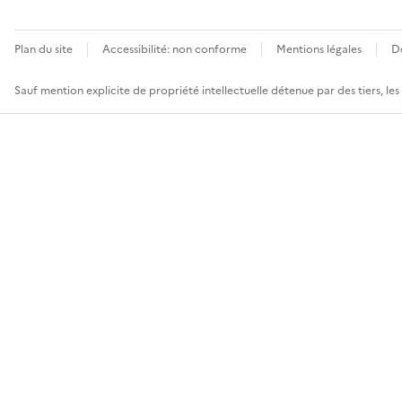
Plan du site
Accessibilité: non conforme
Mentions légales
D
Sauf mention explicite de propriété intellectuelle détenue par des tiers, le