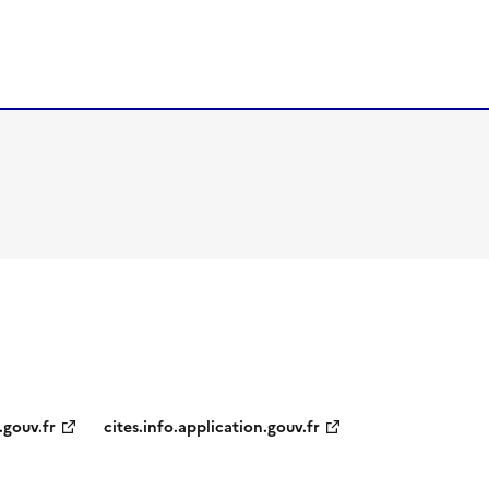
.gouv.fr
cites.info.application.gouv.fr