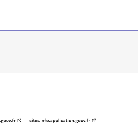
.gouv.fr
cites.info.application.gouv.fr