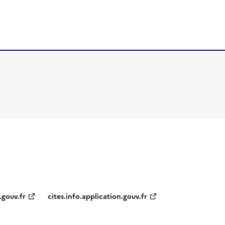
.gouv.fr
cites.info.application.gouv.fr