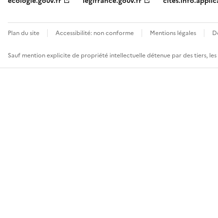
ecologie.gouv.fr
legifrance.gouv.fr
cites.info.applic
Plan du site
Accessibilité: non conforme
Mentions légales
D
Sauf mention explicite de propriété intellectuelle détenue par des tiers, le