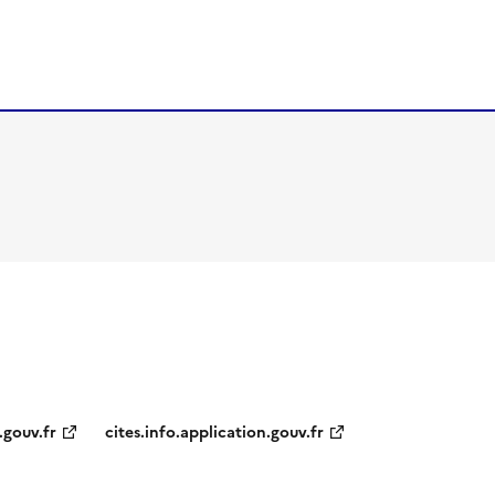
.gouv.fr
cites.info.application.gouv.fr