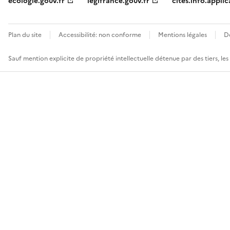
ecologie.gouv.fr
legifrance.gouv.fr
cites.info.applic
Plan du site
Accessibilité: non conforme
Mentions légales
D
Sauf mention explicite de propriété intellectuelle détenue par des tiers, le