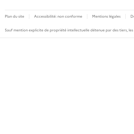
Plan du site
Accessibilité: non conforme
Mentions légales
D
Sauf mention explicite de propriété intellectuelle détenue par des tiers, le