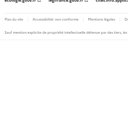
ecologie.gouv.fr
legifrance.gouv.fr
cites.info.applic
Plan du site
Accessibilité: non conforme
Mentions légales
D
Sauf mention explicite de propriété intellectuelle détenue par des tiers, le