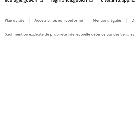
ecologie.gouv.fr
legifrance.gouv.fr
cites.info.applic
Plan du site
Accessibilité: non conforme
Mentions légales
D
Sauf mention explicite de propriété intellectuelle détenue par des tiers, le