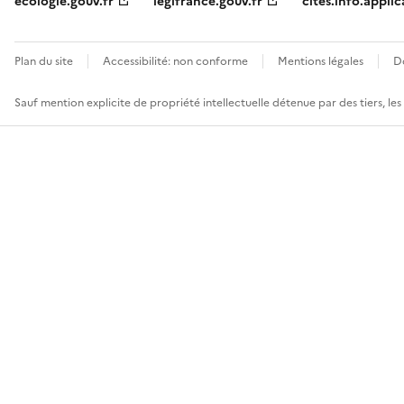
ecologie.gouv.fr
legifrance.gouv.fr
cites.info.applic
Plan du site
Accessibilité: non conforme
Mentions légales
D
Sauf mention explicite de propriété intellectuelle détenue par des tiers, le