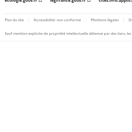
ecologie.gouv.fr
legifrance.gouv.fr
cites.info.applic
Plan du site
Accessibilité: non conforme
Mentions légales
D
Sauf mention explicite de propriété intellectuelle détenue par des tiers, le