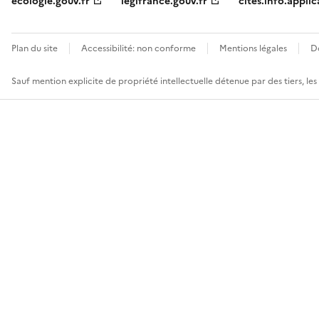
ecologie.gouv.fr
legifrance.gouv.fr
cites.info.applic
Plan du site
Accessibilité: non conforme
Mentions légales
D
Sauf mention explicite de propriété intellectuelle détenue par des tiers, le