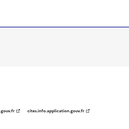
.gouv.fr
cites.info.application.gouv.fr