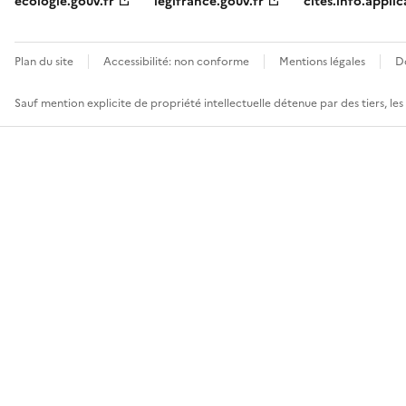
ecologie.gouv.fr
legifrance.gouv.fr
cites.info.applic
Plan du site
Accessibilité: non conforme
Mentions légales
D
Sauf mention explicite de propriété intellectuelle détenue par des tiers, le