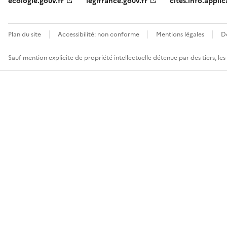
ecologie.gouv.fr
legifrance.gouv.fr
cites.info.applic
Plan du site
Accessibilité: non conforme
Mentions légales
D
Sauf mention explicite de propriété intellectuelle détenue par des tiers, le