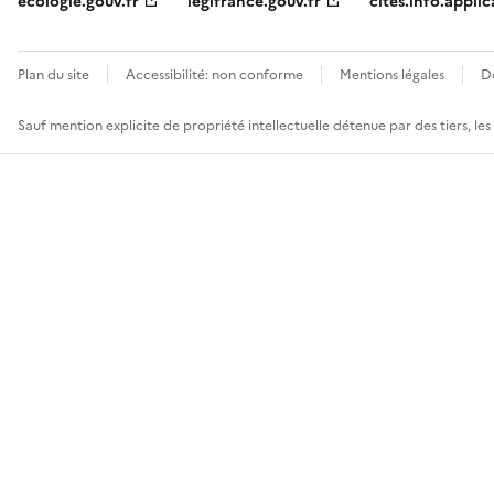
ecologie.gouv.fr
legifrance.gouv.fr
cites.info.applic
Plan du site
Accessibilité: non conforme
Mentions légales
D
Sauf mention explicite de propriété intellectuelle détenue par des tiers, le