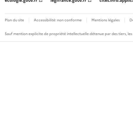
ecologie.gouv.fr
legifrance.gouv.fr
cites.info.applic
Plan du site
Accessibilité: non conforme
Mentions légales
D
Sauf mention explicite de propriété intellectuelle détenue par des tiers, le